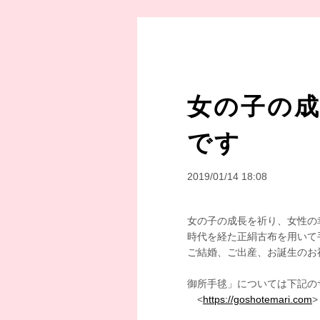
女の子の
です
2019/01/14 18:08
女の子の成長を祈り、女性の
時代を経た正絹古布を用いて
ご結婚、ご出産、お誕生のお
御所手毬」については下記の
<
https://goshotemari.com
>