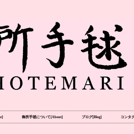
e]
御所手毬について[About]
ブログ[Blog]
コンタクト