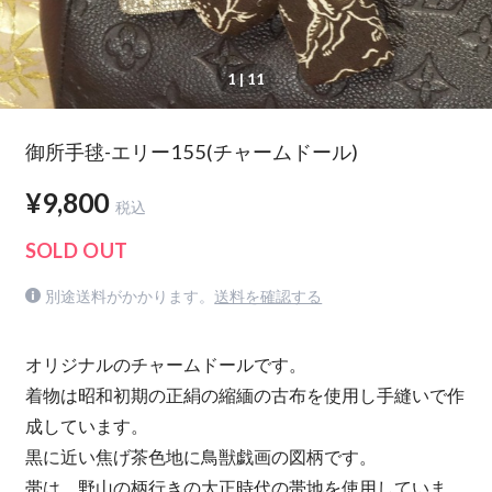
1
| 11
御所手毬-エリー155(チャームドール)
¥9,800
税込
SOLD OUT
別途送料がかかります。
送料を確認する
オリジナルのチャームドールです。
着物は昭和初期の正絹の縮緬の古布を使用し手縫いで作
成しています。
黒に近い焦げ茶色地に鳥獣戯画の図柄です。
帯は、野山の柄行きの大正時代の帯地を使用していま