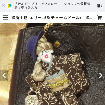
「PAY IDアプリ」でフォローしてショップの最新情
開く
報を受け取ろう
御所手毬-エリー155(チャームドール) | 御所手毬