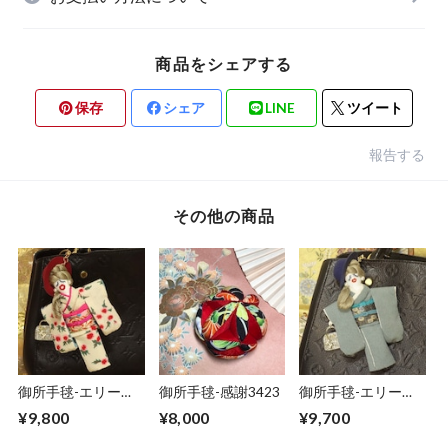
商品をシェアする
保存
シェア
LINE
ツイート
報告する
その他の商品
御所手毬-エリー
御所手毬-感謝3423
御所手毬-エリー
160(チャームドー
75(チャームドール)
¥9,800
¥8,000
¥9,700
ル)