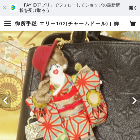
「PAY IDアプリ」でフォローしてショップの最新情
開く
報を受け取ろう
御所手毬-エリー102(チャームドール) | 御所手毬