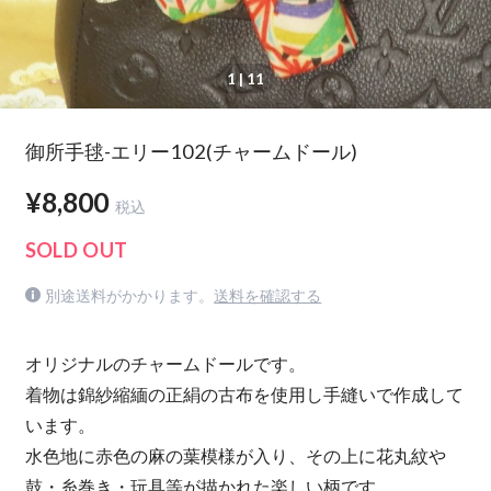
1
| 11
御所手毬-エリー102(チャームドール)
¥8,800
税込
SOLD OUT
別途送料がかかります。
送料を確認する
オリジナルのチャームドールです。
着物は錦紗縮緬の正絹の古布を使用し手縫いで作成して
います。
水色地に赤色の麻の葉模様が入り、その上に花丸紋や
鼓・糸巻き・玩具等が描かれた楽しい柄です。