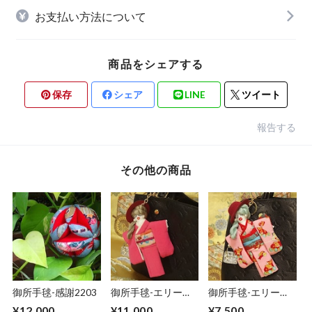
お支払い方法について
商品をシェアする
保存
シェア
LINE
ツイート
報告する
その他の商品
御所手毬-感謝2203
御所手毬-エリー
御所手毬-エリー
74(チャームドール)
57(チャームドール)
¥12,000
¥11,000
¥7,500