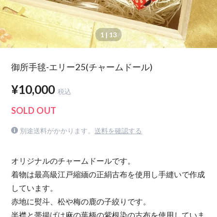
1
| 13
御所手毬-エリー25(チャームドール)
¥10,000
税込
SOLD OUT
別途送料がかかります。
送料を確認する
オリジナルのチャームドールです。
着物は最高級江戸縮緬の正絹古布を使用し手縫いで作成
しています。
赤地に熨斗、松や梅の鹿の子絞りです。
半襟と帯揚げは麻の葉柄の紫根染の古布を使用していま