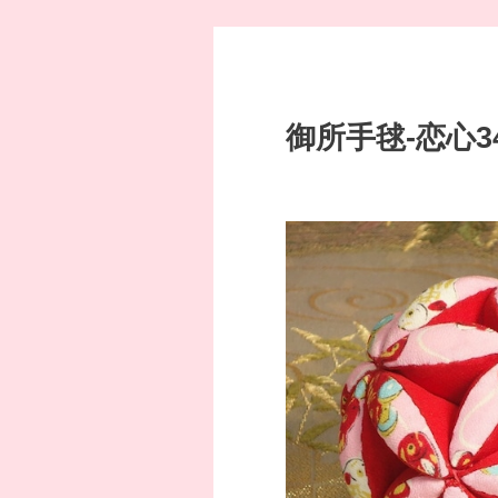
御所手毬-恋心34