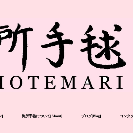
e]
御所手毬について[About]
ブログ[Blog]
コンタクト