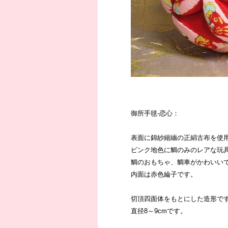
御所手毬-恋心：
表面に錦紗縮緬の正絹古布を使
ピンク地色に鯛のみのレアな玩
鯛のおもちゃ、鯛車がかわいい
内面は赤色綸子です。
切頂四面体をもとにした造形で
直径8～9cmです。