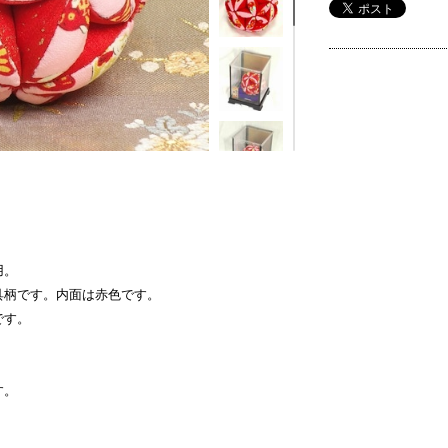
用。
具柄です。内面は赤色です。
です。
す。