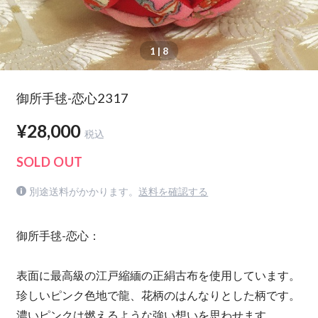
1
| 8
御所手毬-恋心2317
¥28,000
税込
SOLD OUT
別途送料がかかります。
送料を確認する
御所手毬-恋心：
表面に最高級の江戸縮緬の正絹古布を使用しています。
珍しいピンク色地で龍、花柄のはんなりとした柄です。
濃いピンクは燃えるような強い想いを思わせます。