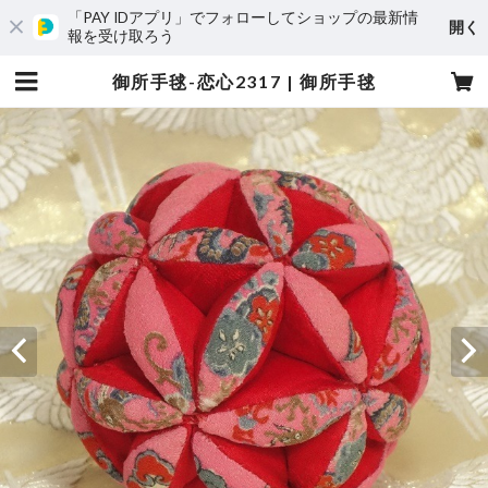
「PAY IDアプリ」でフォローしてショップの最新情
開く
報を受け取ろう
御所手毬-恋心2317 | 御所手毬