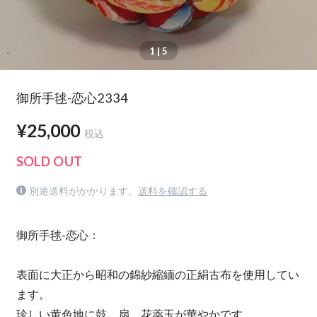
1
| 5
御所手毬-恋心2334
¥25,000
税込
SOLD OUT
別途送料がかかります。
送料を確認する
御所手毬-恋心：
表面に大正から昭和の錦紗縮緬の正絹古布を使用してい
ます。
珍しい黄色地に鼓、扇、花薬玉が華やかです。