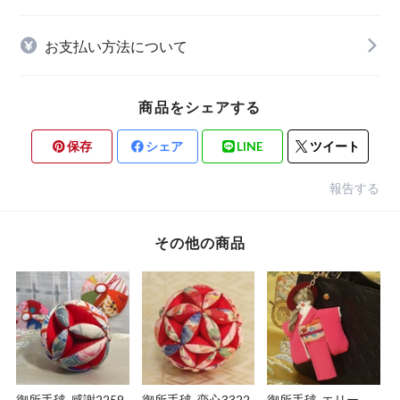
お支払い方法について
商品をシェアする
保存
シェア
LINE
ツイート
報告する
その他の商品
御所手毬-感謝2259
御所手毬-恋心3322
御所手毬-エリー